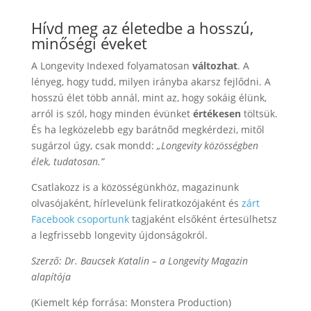
Hívd meg az életedbe a hosszú,
minőségi éveket
A Longevity Indexed folyamatosan
változhat
. A
lényeg, hogy tudd, milyen irányba akarsz fejlődni. A
hosszú élet több annál, mint az, hogy sokáig élünk,
arról is szól, hogy minden évünket
értékesen
töltsük.
És ha legközelebb egy barátnőd megkérdezi, mitől
sugárzol úgy, csak mondd:
„Longevity közösségben
élek, tudatosan.”
Csatlakozz is a közösségünkhöz, magazinunk
olvasójaként, hírlevelünk feliratkozójaként és
zárt
Facebook csoportunk
tagjaként elsőként értesülhetsz
a legfrissebb longevity újdonságokról.
Szerző: Dr. Baucsek Katalin – a Longevity Magazin
alapítója
(Kiemelt kép forrása: Monstera Production)