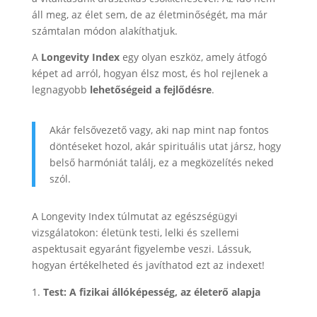
áll meg, az élet sem, de az életminőségét, ma már
számtalan módon alakíthatjuk.
A
Longevity Index
egy olyan eszköz, amely átfogó
képet ad arról, hogyan élsz most, és hol rejlenek a
legnagyobb
lehetőségeid a fejlődésre
.
Akár felsővezető vagy, aki nap mint nap fontos
döntéseket hozol, akár spirituális utat jársz, hogy
belső harmóniát találj, ez a megközelítés neked
szól.
A Longevity Index túlmutat az egészségügyi
vizsgálatokon: életünk testi, lelki és szellemi
aspektusait egyaránt figyelembe veszi. Lássuk,
hogyan értékelheted és javíthatod ezt az indexet!
Test: A fizikai állóképesség, az életerő alapja