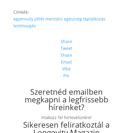
Címkék:
egyensúly
jóllét
mentális egészség
táplálkozás
testmozgás
Share
Tweet
Share
Email
Vibe
Pin
Szeretnéd emailben
megkapni a legfrissebb
híreinket?
Irtakozz fel hírlevelünkre!
Sikeresen feliratkoztál a
Longevity Magazin