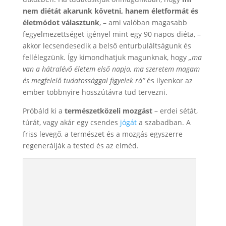
nem diétát akarunk követni, hanem életformát és
életmódot választunk
, – ami valóban magasabb
fegyelmezettséget igényel mint egy 90 napos diéta, –
akkor lecsendesedik a belső enturbuláltságunk és
fellélegzünk. Így kimondhatjuk magunknak, hogy
„ma
van a hátralévő életem első napja, ma szeretem magam
és megfelelő tudatossággal figyelek rá”
és ilyenkor az
ember többnyire hosszútávra tud tervezni.
Próbáld ki a
természetközeli mozgást
– erdei sétát,
túrát, vagy akár egy csendes
jógát
a szabadban. A
friss levegő, a természet és a mozgás egyszerre
regenerálják a tested és az elméd.