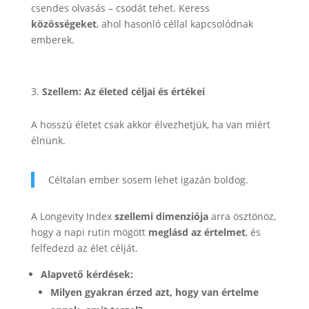
csendes olvasás – csodát tehet. Keress
közösségeket
, ahol hasonló céllal kapcsolódnak
emberek.
Szellem: Az életed céljai és értékei
A hosszú életet csak akkor élvezhetjük, ha van miért
élnünk.
Céltalan ember sosem lehet igazán boldog.
A Longevity Index
szellemi dimenziója
arra ösztönöz,
hogy a napi rutin mögött
meglásd az értelmet
, és
felfedezd az élet célját.
Alapvető kérdések:
Milyen gyakran érzed azt, hogy van értelme