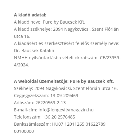
A kiadó adatai:
A kiadó neve: Pure by Baucsek Kft.
A kiadó székhelye: 2094 Nagykovácsi, Szent Flórián
utca 16.
A kiadásért és szerkesztésért felelős személy neve:
Dr. Baucsek Katalin
NMHH nyilvántartásba vételi okiratszám: CE/23959-
4/2024.
A weboldal üzemeltetője: Pure by Baucsek Kft.
Székhely: 2094 Nagykovácsi, Szent Flórián utca 16.
Cégjegyzékszám: 13-09-209469
Adószám: 26220569-2-13
E-mail-cím: info@longevitymagazin.hu
Telefonszám: +36 20 2576485
Bankszámlaszám: HU07 12011265 01622789
00100000