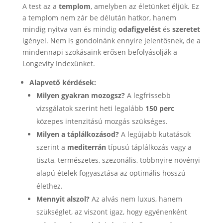
A test az a
templom
, amelyben az életünket éljük. Ez
a templom nem zár be délután hatkor, hanem
mindig nyitva van és mindig
odafigyelést
és
szeretet
igényel. Nem is gondolnánk ennyire jelentősnek, de a
mindennapi szokásaink erősen befolyásolják a
Longevity Indexünket.
Alapvető kérdések:
Milyen gyakran mozogsz?
A legfrissebb
vizsgálatok szerint heti legalább
150 perc
közepes intenzitású mozgás szükséges.
Milyen a táplálkozásod?
A legújabb kutatások
szerint a
mediterrán
típusú táplálkozás vagy a
tiszta, természetes, szezonális, többnyire növényi
alapú ételek fogyasztása az optimális hosszú
élethez.
Mennyit alszol?
Az alvás nem luxus, hanem
szükséglet, az viszont igaz, hogy egyénenként