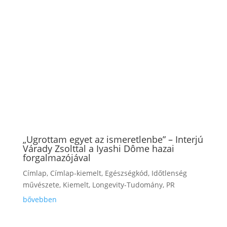
„Ugrottam egyet az ismeretlenbe” – Interjú
Várady Zsolttal a Iyashi Dôme hazai
forgalmazójával
Címlap
,
Címlap-kiemelt
,
Egészségkód
,
Időtlenség
művészete
,
Kiemelt
,
Longevity-Tudomány
,
PR
bővebben