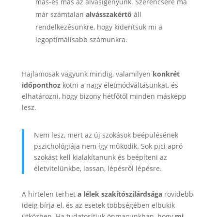
más-és más az alvásigényünk. Szerencsére ma
már számtalan
alvásszakértő
áll
rendelkezésünkre, hogy kiderítsük mi a
legoptimálisabb számunkra.
Hajlamosak vagyunk mindig, valamilyen
konkrét
időponthoz
kötni a nagy életmódváltásunkat, és
elhatározni, hogy bizony hétfőtől minden másképp
lesz.
Nem lesz, mert az új szokások beépülésének
pszichológiája nem így működik. Sok pici apró
szokást kell kialakítanunk és beépíteni az
életvitelünkbe, lassan, lépésről lépésre.
A hirtelen terhet
a lélek szakítószilárdsága
rövidebb
ideig bírja el, és az esetek többségében elbukik
útközben. Ha tudatosítjuk önmagunkban, hogy
mi