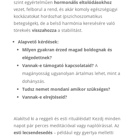
szint egyértelműen
hormonális eltolódásokhoz
vezet, felborul a rend, és akár komoly egészségügyi
kockázatokat hordozhat (pszichoszomatikus
betegségek), de a belső harmónia keresésére való
törekvés
visszahozza
a stabilitást.
Alapvető kérdések:
Milyen gyakran érzed magad boldognak és
elégedettnek?
Vannak-e támogató kapcsolataid?
A
magányosság ugyanolyan ártalmas lehet, mint a
dohányzás.
Tudsz nemet mondani amikor szükséges?
Vannak-e elrejtéseid?
Alakítsd ki a reggeli és esti rituáléidat! Kezdj minden
napot pár perces meditációval vagy naplóírással. Az
esti lecsendesedés
– például egy gyertya melletti