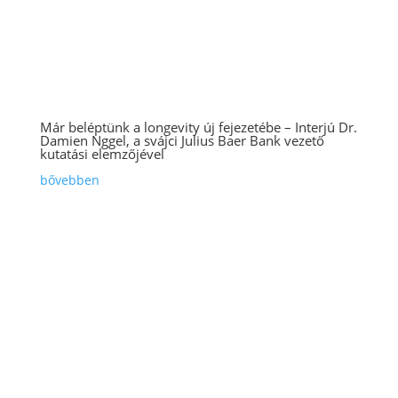
Már beléptünk a longevity új fejezetébe – Interjú Dr.
Damien Nggel, a svájci Julius Baer Bank vezető
kutatási elemzőjével
bővebben