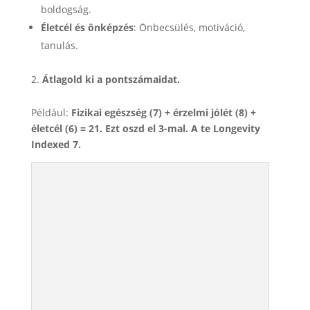
boldogság.
Életcél és önképzés
: Önbecsülés, motiváció,
tanulás.
Átlagold ki a pontszámaidat.
Például:
Fizikai egészség (7) + érzelmi jólét (8) +
életcél (6) = 21. Ezt oszd el 3-mal. A te Longevity
Indexed 7.