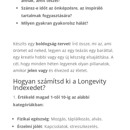
annak, amit teszel?
Szánsz-e időt az önképzésre, az inspiráló
tartalmak fogyasztására?
Milyen gyakran gyakorolsz hálát?
Készíts egy
boldogság-tervet
! Írd össze, mi az, ami
örömet ad neked, legyen az egy teázás egy baráttal,
egy kreatív hobbi vagy egy új készség elsajátítása. A
cél, hogy minden héten legyenek olyan pillanatok,
amikor
jelen vagy
és élvezed az életet.
Hogyan számítsd ki a Longevity
Indexedet?
Értékeld magad 1-től 10-ig az alábbi
kategóriákban:
Fizikai egészség
: Mozgás, táplálkozás, alvás.
Érzelmi jólét
: Kapcsolatok, stresszkezelés,