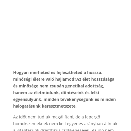
Hogyan mérheted és fejlesztheted a hosszú,
minőségi életre való hajlamod?Az élet hosszúsága
és minősége nem csupán genetikai adottság,
hanem az életmódunk, döntéseink és lelki
egyensúlyunk, minden tevékenységünk és minden
halogatásunk keresztmetszete.
Az időt nem tudjuk megállítani, de a lepergő
homokszemeknek nem kell egyenes arányban állniuk
a vitalitásunk drasztikus csökkenésével. Az idő nem