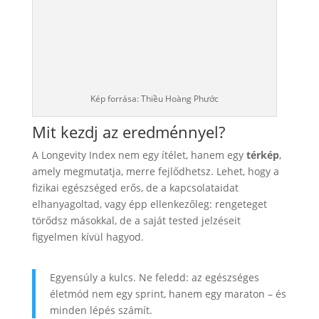
Kép forrása: Thiều Hoàng Phước
Mit kezdj az eredménnyel?
A Longevity Index nem egy ítélet, hanem egy
térkép
,
amely megmutatja, merre fejlődhetsz. Lehet, hogy a
fizikai egészséged erős, de a kapcsolataidat
elhanyagoltad, vagy épp ellenkezőleg: rengeteget
törődsz másokkal, de a saját tested jelzéseit
figyelmen kívül hagyod.
Egyensúly a kulcs. Ne feledd: az egészséges
életmód nem egy sprint, hanem egy maraton – és
minden lépés számít.