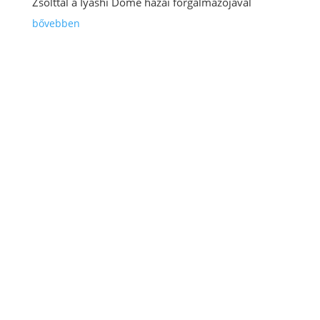
Zsolttal a Iyashi Dôme hazai forgalmazójával
bővebben