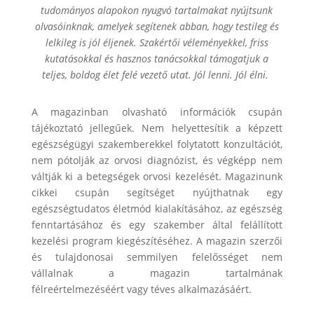
tudományos alapokon nyugvó tartalmakat nyújtsunk
olvasóinknak, amelyek segítenek abban, hogy testileg és
lelkileg is jól éljenek. Szakértői véleményekkel, friss
kutatásokkal és hasznos tanácsokkal támogatjuk a
teljes, boldog élet felé vezető utat. Jól lenni. Jól élni.
A magazinban olvasható információk csupán
tájékoztató jellegűek. Nem helyettesítik a képzett
egészségügyi szakemberekkel folytatott konzultációt,
nem pótolják az orvosi diagnózist, és végképp nem
váltják ki a betegségek orvosi kezelését. Magazinunk
cikkei csupán segítséget nyújthatnak egy
egészségtudatos életmód kialakításához, az egészség
fenntartásához és egy szakember által felállított
kezelési program kiegészítéséhez. A magazin szerzői
és tulajdonosai semmilyen felelősséget nem
vállalnak a magazin tartalmának
félreértelmezéséért vagy téves alkalmazásáért.