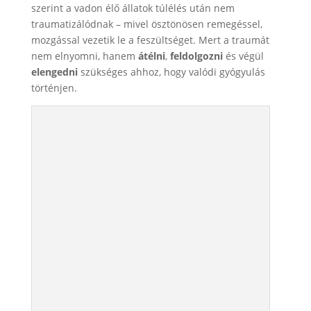
szerint a vadon élő állatok túlélés után nem
traumatizálódnak – mivel ösztönösen remegéssel,
mozgással vezetik le a feszültséget. Mert a traumát
nem elnyomni, hanem
átélni
,
feldolgozni
és végül
elengedni
szükséges ahhoz, hogy valódi gyógyulás
történjen.