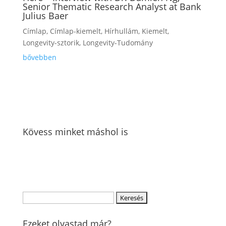
Senior Thematic Research Analyst at Bank
Julius Baer
Címlap
,
Címlap-kiemelt
,
Hírhullám
,
Kiemelt
,
Longevity-sztorik
,
Longevity-Tudomány
bővebben
Kövess minket máshol is
Keresés
erre:
Ezeket olvastad már?