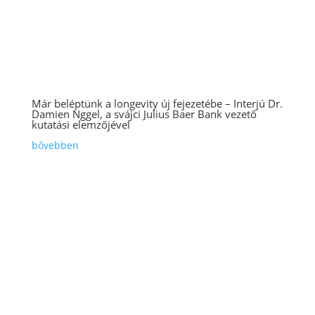
Már beléptünk a longevity új fejezetébe – Interjú Dr.
Damien Nggel, a svájci Julius Baer Bank vezető
kutatási elemzőjével
bővebben