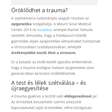
Öröklődhet a trauma?
A sejtmemória tudományos alapját részben az
epigenetika
szolgáltatja. A Mount Sinai Medical
Center 2015-ös
kutatása
, amelyet Rachel Yehuda
vezetett, kimutatta, hogy a holokauszt-túlélők
gyermekei olyan epigenetikai változásokat hordoznak
a stresszválasz szabályozásában, amelyek
érzékenyebbé teszik őket a stresszre.
Ez a kutatás az elsők között igazolta embereknél,
hogy a trauma biológiai hatásai epigenetikai úton
generációkon keresztül öröklődhetnek.
A test és lélek szétválása – és
újraegyesítése
A trauma gyakran a testtől való
elidegenedéssel
jár.
Az érintettek beszámolói szerint elveszítik
kapcsolatukat saját érzeteikkel, néha túlságosan