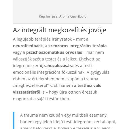
Kép forrása: Albina Gavrilovic
Az integrált megközelítés jövője
A legújabb terápiás irányzatok – mint a
neurofeedback
, a
szenzoros integrációs terápia
vagy a
pszichoszomatikus orvoslás
– már nem
választják szét a testet és a lelket. Ehelyett az
idegrendszer
újrahuzalozására
és a testi-
emocionális integrációra fókuszálnak. A gyógyulás
ebben az értelemben nem csupán a trauma
„megbeszéléséről” szól, hanem
a testhez való
visszatérésről
is – hogy újra otthon érezzük
magunkat a saját testünkben.
A trauma nem csupán egy múltbéli esemény,
hanem egy jelen idejű testi-idegrendszeri állapot,
amely befolyásolja, hogyan érzékeljük a világot –