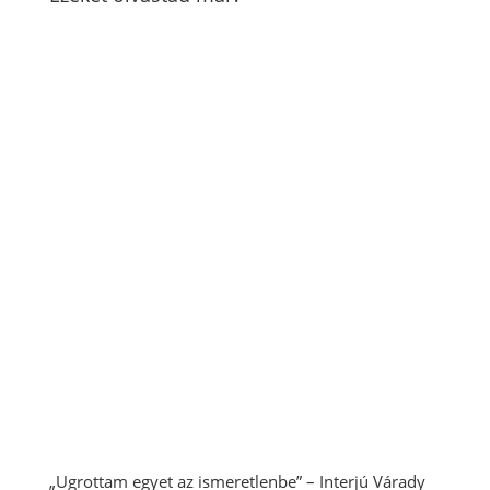
„Ugrottam egyet az ismeretlenbe” – Interjú Várady