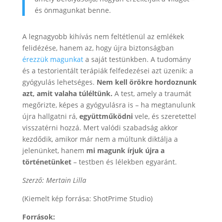
és önmagunkat benne.
A legnagyobb kihívás nem feltétlenül az emlékek
felidézése, hanem az, hogy újra biztonságban
érezzük magunkat
a saját testünkben. A tudomány
és a testorientált terápiák felfedezései azt üzenik: a
gyógyulás lehetséges.
Nem kell örökre hordoznunk
azt, amit valaha túléltünk.
A test, amely a traumát
megőrizte, képes a gyógyulásra is – ha megtanulunk
újra hallgatni rá,
együttműködni
vele, és szeretettel
visszatérni hozzá. Mert valódi szabadság akkor
kezdődik, amikor már nem a múltunk diktálja a
jelenünket, hanem
mi magunk írjuk újra a
történetünket
– testben és lélekben egyaránt.
Szerző: Mertain Lilla
(Kiemelt kép forrása: ShotPrime Studio)
Források: