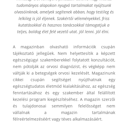
tudományos alapokon nyugvó tartalmakat nyújtsunk
olvasóinknak, amelyek segítenek abban, hogy testileg és
lelkileg is jól éljenek. Szakértői véleményekkel, friss
kutatásokkal és hasznos tanácsokkal támogatjuk a
teljes, boldog élet felé vezető utat. Jól lenni. Jól élni.
A magazinban olvasható információk csupán
tájékoztató jellegűek. Nem helyettesítik a képzett
egészségügyi szakemberekkel folytatott konzultációt,
nem pótolják az orvosi diagnózist, és végképp nem
váltják ki a betegségek orvosi kezelését. Magazinunk
cikkei csupán segítséget nyújthatnak egy
egészségtudatos életmód kialakításához, az egészség
fenntartásához és egy szakember által felállított
kezelési program kiegészítéséhez. A magazin szerzői
és tulajdonosai semmilyen felelősséget nem
vállalnak a magazin tartalmának
félreértelmezéséért vagy téves alkalmazásáért.