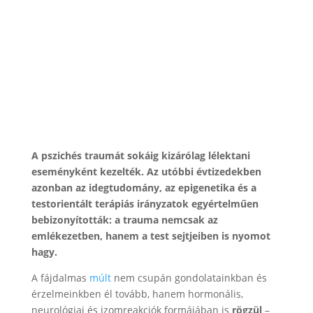
A pszichés traumát sokáig kizárólag lélektani
eseményként kezelték. Az utóbbi évtizedekben
azonban az idegtudomány, az epigenetika és a
testorientált terápiás irányzatok egyértelműen
bebizonyították: a trauma nemcsak az
emlékezetben, hanem a test sejtjeiben is nyomot
hagy.
A fájdalmas
múlt
nem csupán gondolatainkban és
érzelmeinkben él tovább, hanem hormonális,
neurológiai és izomreakciók formájában is
rögzül
–