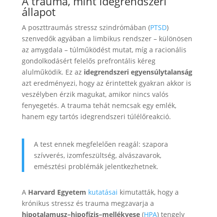
A trauma, mint idegrendszeri
állapot
A poszttraumás stressz szindrómában (
PTSD
)
szenvedők agyában a limbikus rendszer – különösen
az amygdala – túlműködést mutat, míg a racionális
gondolkodásért felelős prefrontális kéreg
alulműködik. Ez az
idegrendszeri egyensúlytalanság
azt eredményezi, hogy az érintettek gyakran akkor is
veszélyben érzik magukat, amikor nincs valós
fenyegetés. A trauma tehát nemcsak egy emlék,
hanem egy tartós idegrendszeri túlélőreakció.
A test ennek megfelelően reagál: szapora
szívverés, izomfeszültség, alvászavarok,
emésztési problémák jelentkezhetnek.
A
Harvard Egyetem
kutatásai
kimutatták, hogy a
krónikus stressz és trauma megzavarja a
hipotalamusz–hipofízis–mellékvese
(
HPA
) tengely