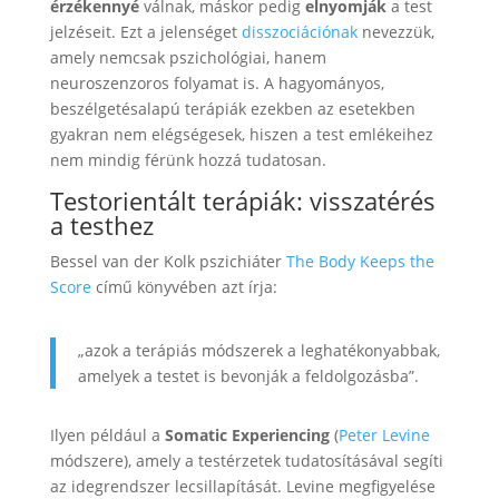
érzékennyé
válnak, máskor pedig
elnyomják
a test
jelzéseit. Ezt a jelenséget
disszociációnak
nevezzük,
amely nemcsak pszichológiai, hanem
neuroszenzoros folyamat is. A hagyományos,
beszélgetésalapú terápiák ezekben az esetekben
gyakran nem elégségesek, hiszen a test emlékeihez
nem mindig férünk hozzá tudatosan.
Testorientált terápiák: visszatérés
a testhez
Bessel van der Kolk pszichiáter
The Body Keeps the
Score
című könyvében azt írja:
„azok a terápiás módszerek a leghatékonyabbak,
amelyek a testet is bevonják a feldolgozásba”.
Ilyen például a
Somatic Experiencing
(
Peter Levine
módszere), amely a testérzetek tudatosításával segíti
az idegrendszer lecsillapítását. Levine megfigyelése