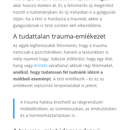
akár hosszú éveken át. Ez a felismerés új megértést
hozott a tudományban, és új irányokat is a gyógyulás
útján: ha a test is hordozza a traumát, akkor a
gyógyulásnak is testi szinten kell elkezdődnie.
A tudattalan trauma-emlékezet
Az egyik legfontosabb felismerés, hogy a trauma
nemcsak a pszichénkben, hanem a testünkben is
mély nyomot hagy. Sokszor előfordul, hogy egy illat,
hang vagy
érintés
váratlanul aktivál régi félelmeket,
anélkül, hogy tudatosan fel tudnánk idézni a
múltbeli eseményt
. A test emlékezik – és ez az
emlékezet sejtszintű lenyomatokat is jelent.
A trauma hatása érezhető az idegrendszer
működésében, az izomtónusban, az emésztésben
és a hormonháztartásban is.