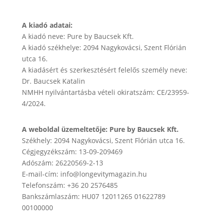
A kiadó adatai:
A kiadó neve: Pure by Baucsek Kft.
A kiadó székhelye: 2094 Nagykovácsi, Szent Flórián
utca 16.
A kiadásért és szerkesztésért felelős személy neve:
Dr. Baucsek Katalin
NMHH nyilvántartásba vételi okiratszám: CE/23959-
4/2024.
A weboldal üzemeltetője: Pure by Baucsek Kft.
Székhely: 2094 Nagykovácsi, Szent Flórián utca 16.
Cégjegyzékszám: 13-09-209469
Adószám: 26220569-2-13
E-mail-cím: info@longevitymagazin.hu
Telefonszám: +36 20 2576485
Bankszámlaszám: HU07 12011265 01622789
00100000