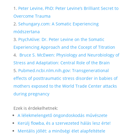
Peter Levine, PhD: Peter Levine’s Brilliant Secret to
Overcome Trauma
Sehungary.com: A Somatic Experiencing
módszertana
PsychAlive: Dr. Peter Levine on the Somatic
Experiencing Approach and the Cocept of Titration
Bruce S. McEwen: Physiology and Neurobiology of
Stress and Adaptation: Central Role of the Brain
Pubmed.ncbi.nlm.nih.gov: Transgenerational
effects of posttraumatic stress disorder in babies of
mothers exposed to the World Trade Center attacks
during pregnancy
Ezek is érdekelhetnek:
A lélekmelengető öngondoskodás művészete
Kerülj flowba, és a szervezeted hálás lesz érte!
Mentális jóllét: a minőségi élet alapfeltétele