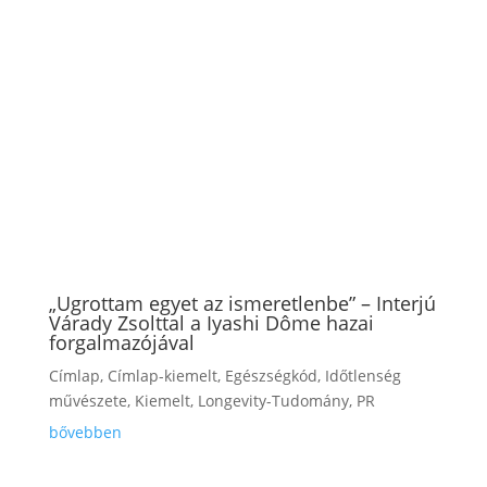
„Ugrottam egyet az ismeretlenbe” – Interjú
Várady Zsolttal a Iyashi Dôme hazai
forgalmazójával
Címlap
,
Címlap-kiemelt
,
Egészségkód
,
Időtlenség
művészete
,
Kiemelt
,
Longevity-Tudomány
,
PR
bővebben