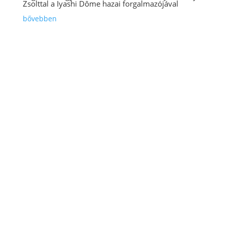
Zsolttal a Iyashi Dôme hazai forgalmazójával
bővebben